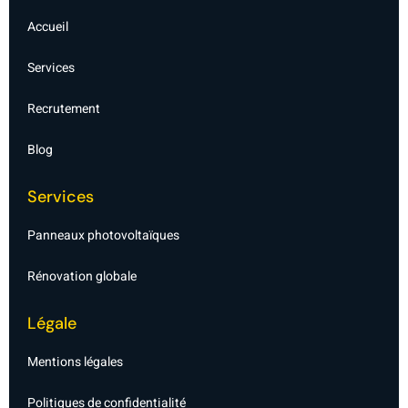
-
e
f
d
Accueil
i
n
-
Services
l
i
g
Recrutement
h
t
Blog
Services
Panneaux photovoltaïques
Rénovation globale
Légale
Mentions légales
Politiques de confidentialité