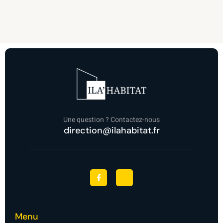
Une question ? Contactez-nous
direction@ilahabitat.fr
F
J
a
k
c
i
e
-
b
l
o
i
o
n
Menu
k
k