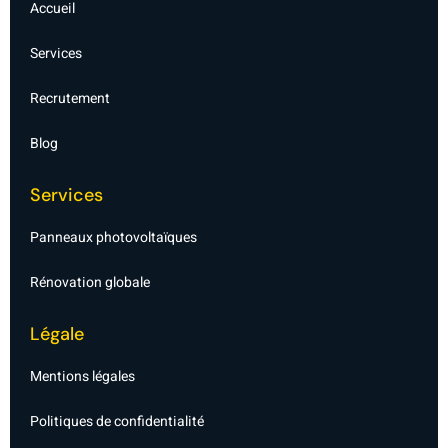
f
d
Accueil
i
n
-
Services
l
i
g
Recrutement
h
t
Blog
Services
Panneaux photovoltaïques
Rénovation globale
Légale
Mentions légales
Politiques de confidentialité