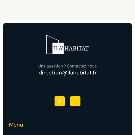
Une question ? Contactez-nous
direction@ilahabitat.fr
F
J
a
k
c
i
e
-
b
l
o
i
o
n
Menu
k
k
-
e