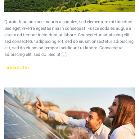
Quroin faucibus nec mauris a sodales, sed elementum mi tincidunt.
Sed eget viverra egestas nisi in consequat. Fusce sodales augue a
eiusm od tempor incididunt ut labore. Consectetur adipiscing elit,
sed consectetur adipiscing elit, sed do eiusm onsectetur adipiscing
elit, sed do eiusm od tempor incididunt ut labore. Consectetur
adipiscing elit, sed do. Sed ut […]
Lire la suite »
What
factors
affect
the
cost
of
a
business