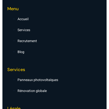
b
l
o
i
o
n
Menu
k
k
-
e
f
d
Accueil
i
n
-
Services
l
i
g
Recrutement
h
t
Blog
Services
Panneaux photovoltaïques
Rénovation globale
Légale