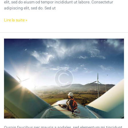
elit, sed do eiusm od tempor incididunt ut labore. Consectetur
adipiscing elit, sed do. Sed ut
Lire la suite »
Become
a
solar
energy
expert
in
6
simple
steps
Quroin faucibus nec mauris a sodales, sed elementum mi tincidunt.