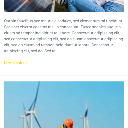
Quroin faucibus nec mauris a sodales, sed elementum mi tincidunt.
Sed eget viverra egestas nisi in consequat. Fusce sodales augue a
eiusm od tempor incididunt ut labore. Consectetur adipiscing elit,
sed consectetur adipiscing elit, sed do eiusm onsectetur adipiscing
elit, sed do eiusm od tempor incididunt ut labore. Consectetur
adipiscing elit, sed do. Sed ut
Lire la suite »
Understanding
the
current
solar
tariffs