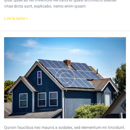
ipsa, quae ab illo inventore veritatis et quasi architecto beatae
vitae dicta sunt, explicabo. nemo enim ipsam
Lire la suite »
Do
you
need
a
roof
to
go
solar?
Quroin faucibus nec mauris a sodales, sed elementum mi tincidunt.