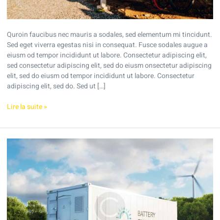
Quroin faucibus nec mauris a sodales, sed elementum mi tincidunt.
Sed eget viverra egestas nisi in consequat. Fusce sodales augue a
eiusm od tempor incididunt ut labore. Consectetur adipiscing elit,
sed consectetur adipiscing elit, sed do eiusm onsectetur adipiscing
elit, sed do eiusm od tempor incididunt ut labore. Consectetur
adipiscing elit, sed do. Sed ut […]
Lire la suite »
How
to
make
solar
work
for
any
home