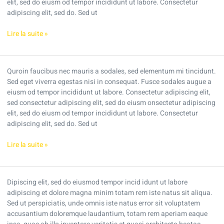
modern
elit, sed do eiusm od tempor incididunt ut labore. Consectetur
smart
adipiscing elit, sed do. Sed ut
home
Lire la suite »
How
Quroin faucibus nec mauris a sodales, sed elementum mi tincidunt.
to
Sed eget viverra egestas nisi in consequat. Fusce sodales augue a
find
eiusm od tempor incididunt ut labore. Consectetur adipiscing elit,
the
sed consectetur adipiscing elit, sed do eiusm onsectetur adipiscing
best
elit, sed do eiusm od tempor incididunt ut labore. Consectetur
solar
adipiscing elit, sed do. Sed ut
companies
in
Lire la suite »
California
Quote
Dipiscing elit, sed do eiusmod tempor incid idunt ut labore
Post
adipiscing et dolore magna minim totam rem iste natus sit aliqua.
Sed ut perspiciatis, unde omnis iste natus error sit voluptatem
accusantium doloremque laudantium, totam rem aperiam eaque