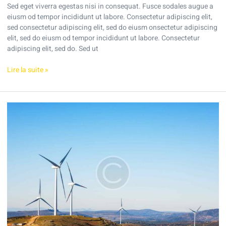
Sed eget viverra egestas nisi in consequat. Fusce sodales augue a
eiusm od tempor incididunt ut labore. Consectetur adipiscing elit,
sed consectetur adipiscing elit, sed do eiusm onsectetur adipiscing
elit, sed do eiusm od tempor incididunt ut labore. Consectetur
adipiscing elit, sed do. Sed ut
Lire la suite »
Solar
for
schools:
savings
and
a
better
future